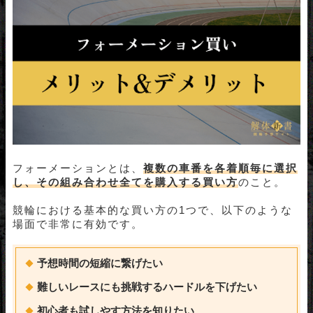
2車単
2車複
2枠単
2枠複・ワイド
フォーメーション買いする時はトリガミに注意！具体例
とともに解説！
点数調整の増やし過ぎに注意
購入金額は買い目毎に調整しよう
フォーメーション買いをするときのマークシートの書き
フォーメーションとは、
複数の車番を各着順毎に選択
方をご紹介
し、その組み合わせ全てを購入する買い方
のこと。
フォーメーション/ボックスマークシート
競輪における基本的な買い方の1つで、以下のような
フォーメーション買いを実践解説！
場面で非常に有効です。
レース選び
軸の選手を選出
予想時間の短縮に繋げたい
相手の選手を選出
難しいレースにも挑戦するハードルを下げたい
結果を確認
初心者も試しやす方法を知りたい