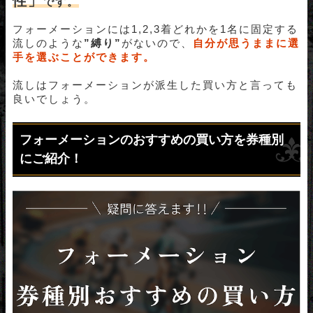
性」
です。
フォーメーションには1,2,3着どれかを1名に固定する
流しのような
”縛り”
がないので、
自分が思うままに選
手を選ぶことができます。
流しはフォーメーションが派生した買い方と言っても
良いでしょう。
フォーメーションのおすすめの買い方を券種別
にご紹介！