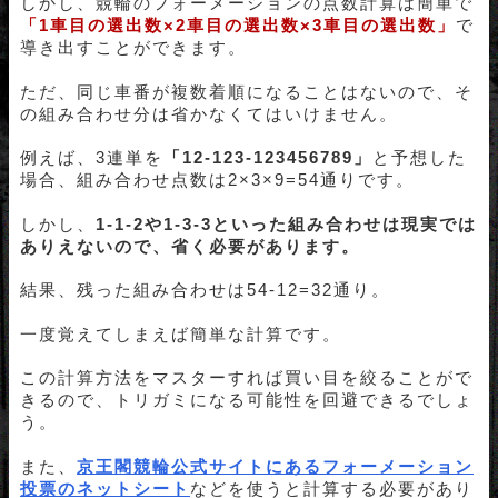
しかし、
競輪のフォーメーションの点数計算は簡単で
「1車目の選出数×2車目の選出数×3車目の選出数」
で
導き出すことができます。
ただ、同じ車番が複数着順になることはないので、そ
の組み合わせ分は省かなくてはいけません。
例えば、3連単を
「12-123-123456789」
と予想した
場合、組み合わせ点数は2×3×9=54通りです。
しかし、
1-1-2や1-3-3といった組み合わせは現実では
ありえないので、省く必要があります。
結果、残った組み合わせは54-12=32通り。
一度覚えてしまえば簡単な計算です。
この計算方法をマスターすれば買い目を絞ることがで
きるので、トリガミになる可能性を回避できるでしょ
う。
また、
京王閣競輪公式サイトにあるフォーメーション
投票のネットシート
などを使うと計算する必要があり