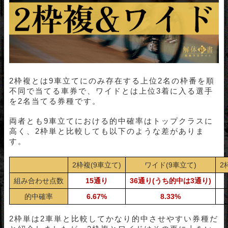
2枠複とは9車立てにのみ存在する上位2名の枠番を順
不同で当てる車券で、ワイドとは上位3着に入る選手
を2名当てる券種です。
両者とも9車立てにおける的中確率はトップクラスに
高く、2枠単と比較しても以下のような差がありま
す。
2枠複(9車立て)
ワイド(9車立て)
2
組み合わせ点数
15通り
36通り(うち的中は3通り)
的中確率
6.67%
8.33%
2枠単は2車単と比較してかなり的中させやすい券種だ