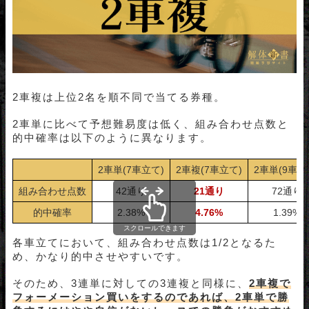
2車複は上位2名を順不同で当てる券種。
2車単に比べて予想難易度は低く、組み合わせ点数と
的中確率は以下のように異なります。
2車単(7車立て)
2車複(7車立て)
2車単(9車立
組み合わせ点数
42通り
21通り
72通り
的中確率
2.38%
4.76%
1.39%
スクロールできます
各車立てにおいて、組み合わせ点数は1/2となるた
め、かなり的中させやすいです。
そのため、3連単に対しての3連複と同様に、
2車複で
フォーメーション買いをするのであれば、2車単で勝