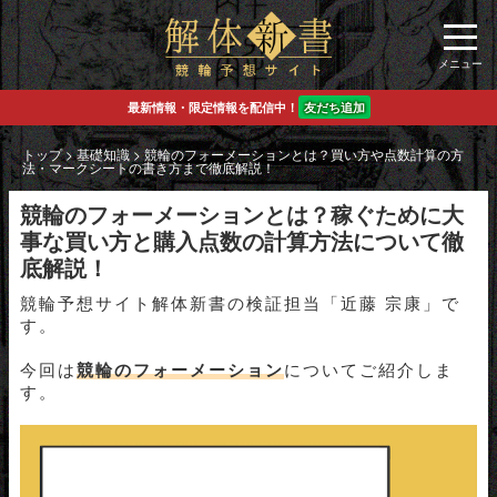
最新情報・限定情報を配信中！
友だち追加
トップ
>
基礎知識
>
競輪のフォーメーションとは？買い方や点数計算の方
法・マークシートの書き方まで徹底解説！
競輪のフォーメーションとは？稼ぐために大
事な買い方と購入点数の計算方法について徹
底解説！
競輪予想サイト解体新書の検証担当「近藤 宗康」で
す。
今回は
競輪のフォーメーション
についてご紹介しま
す。