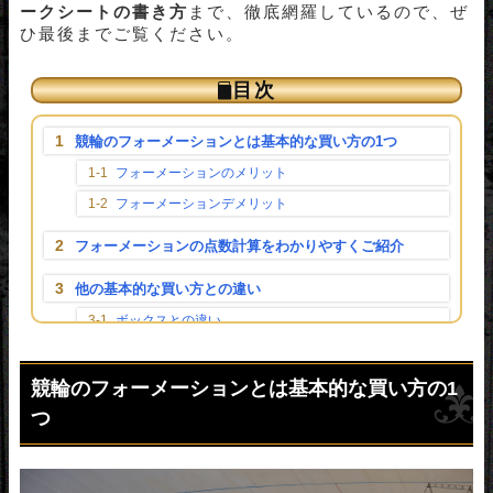
ークシートの書き方
まで、徹底網羅しているので、ぜ
ひ最後までご覧ください。
目次
[
]
∧
競輪のフォーメーションとは基本的な買い方の1つ
フォーメーションのメリット
フォーメーションデメリット
フォーメーションの点数計算をわかりやすくご紹介
他の基本的な買い方との違い
ボックスとの違い
流しとの違い
競輪のフォーメーションとは基本的な買い方の1
フォーメーションのおすすめの買い方を券種別にご紹
介！
つ
3連単
3連複