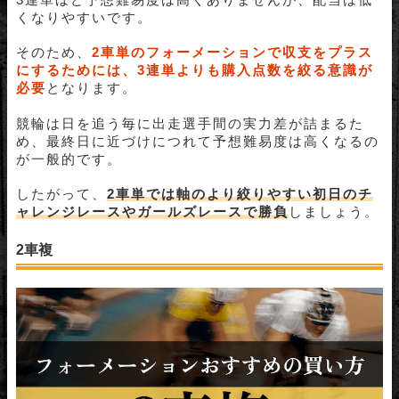
くなりやすいです。
そのため、
2車単のフォーメーションで収支をプラス
にするためには、3連単よりも購入点数を絞る意識が
必要
となります。
競輪は日を追う毎に出走選手間の実力差が詰まるた
め、最終日に近づけにつれて予想難易度は高くなるの
が一般的です。
したがって、
2車単では軸のより絞りやすい初日のチ
ャレンジレースやガールズレースで勝負
しましょう。
2車複