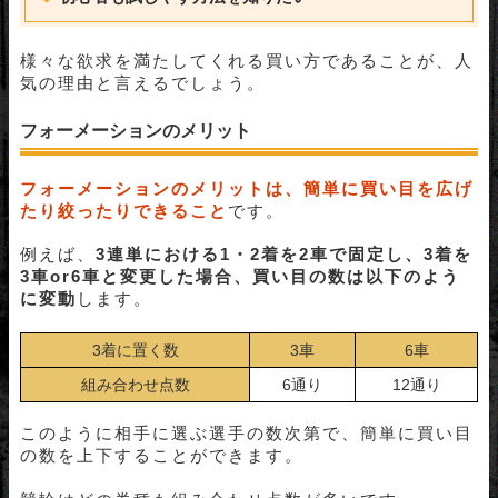
【初心者必見!!】フォーメーション買いが得意な競輪プ
ロをご紹介！
様々な欲求を満たしてくれる買い方であることが、人
競輪ユーチューバー
気の理由と言えるでしょう。
競輪予想屋
フォーメーションのメリット
競輪予想サイト
競輪フォーメーションまとめ
フォーメーションのメリットは、簡単に買い目を広げ
たり絞ったりできること
です。
例えば、
3連単における1・2着を2車で固定し、3着を
3車or6車と変更した場合、買い目の数は以下のよう
に変動
します。
3着に置く数
3車
6車
組み合わせ点数
6通り
12通り
このように相手に選ぶ選手の数次第で、簡単に買い目
の数を上下することができます。