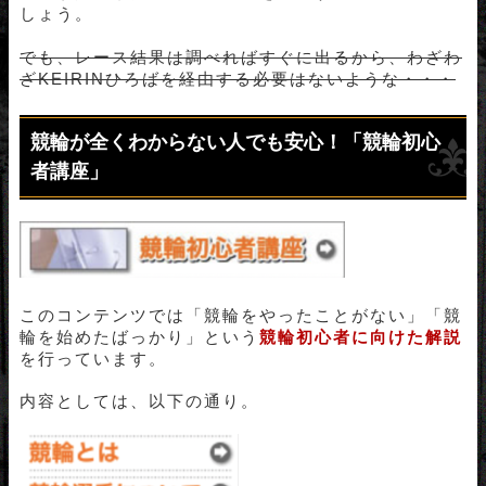
しょう。
でも、レース結果は調べればすぐに出るから、わざわ
ざKEIRINひろばを経由する必要はないような・・・
競輪が全くわからない人でも安心！「競輪初心
者講座」
このコンテンツでは「競輪をやったことがない」「競
輪を始めたばっかり」という
競輪初心者に向けた解説
を行っています。
内容としては、以下の通り。