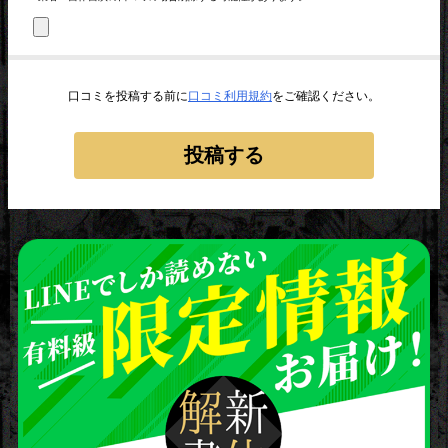
口コミを投稿する前に
口コミ利用規約
をご確認ください。