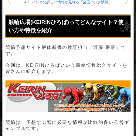
バンクの詳しい情報が見れる「全国バンク情報」
アクセスや駐車場の情報が見れる「全国サテライト情
報」
競輪広場(KEIRINひろば)ってどんなサイト？使
競輪の楽しみ方が盛りだくさん！「ジャンじゃんブロ
い方や特徴を紹介
グ」
競輪広場(KEIRINひろば)の使い方・特徴まとめ
競輪予想サイト解体新書の検証担当「近藤 宗康」で
す。
【必見】競輪で更に勝率を上げる方法を伝授します！
今回は、KEIRINひろばという競輪情報総合サイトを
皆さんに紹介します。
競輪は、予想する際に必要な情報が比較的多い公営ギ
ャンブルです。