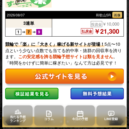
2026/08/07
和歌山5R
画像
3連単
￥10,000
投資金
￥21,300
払戻金
1
7
9
⇒
⇒
競輪で「楽」に「大きく」稼げる新サイトが登場！
5点〜10
点という少ない点数でも当てる的中率・抜群の回収率を誇り
ます。
この安定感を誇る競輪予想サイトは類を見ません
。
「時間をかけずに簡単に稼ぎたい」なんて方は必見です！
当たる予想
コラム
今日の予想
LINE登録
ランキング