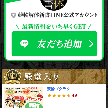
競輪ゴクラク
4.6