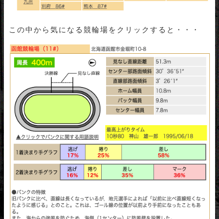
この中から気になる競輪場をクリックすると・・・