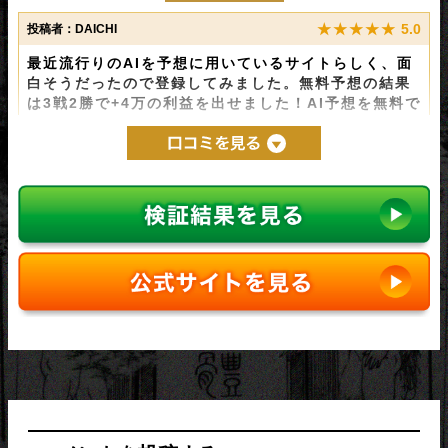
ます。そのため、有料プラン購入のハードルが低
いと言えます！
5.0
投稿者：DAICHI
最近流行りのAIを予想に用いているサイトらしく、面
白そうだったので登録してみました。無料予想の結果
は3戦2勝で+4万の利益を出せました！AI予想を無料で
利用できるのもすごいし、利益を上げることもできる
のは素晴らしい。
5.0
投稿者：クロー
有料コロガシプランのBLACK FILEがたまたまなの
か、90%OFFの5,000円になっており気になったので
ポチってみました！購入時にポイントがつくことを知
り、お得だと思いつつレースに参加。1レース目で22
万の利益、コロガシ2レース目で78万にまで膨れまし
た！さすがは有料予想、、恐るべし、、、