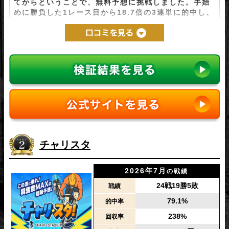
てからということで、無料予想に挑戦しました。手始
効率よく稼ぎたい方にはピッタリの予想サイトと
めに勝負した1レース目から18.7倍の3連単に的中し、
言えます！
4万弱の払い戻しに！まだ登録したばかりですが、今後
も使い続けようと思います！
4.0
投稿者：GT200
登録すると1万円分のポイントがもらえると聞いたので
半信半疑でやってみた。ポイントを使って高額配当が
狙えると謳っている「スパークA」で勝負すること
に。ぶっちゃけ期待はしてなかったけど、まさかのコ
ロガシ成功で48万の払い戻しまでいったww次は「ゴ
ールド」プランで100万目指しまーす！
チャリスタ
2026年7月
の戦績
24戦19勝5敗
戦績
79.1%
的中率
238%
回収率