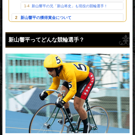
新山響平の兄「新山将史」も現役の競輪選手！
新山響平の獲得賞金について
新山響平がナショナルチームを引退！
新山響平ってどんな競輪選手？
新山響平が競輪祭2022で優勝！
新山響平のSNSをご紹介！
新山響平のツイッター
新山響平のインスタ
新山響平の結婚・嫁について
新山響平のまとめ
【おすすめ】公式LINE登録で競輪選手の最新情報を見逃
さない！