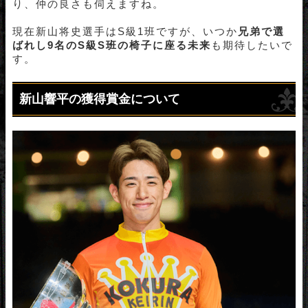
り、仲の良さも伺えますね。
現在新山将史選手はS級1班ですが、いつか
兄弟で選
ばれし9名のS級S班の椅子に座る未来
も期待したいで
す。
新山響平の獲得賞金について