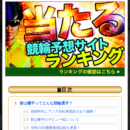
目次
[
]
∧
新山響平ってどんな競輪選手？
高校時代にアジア自転車競技大会で優勝！
新山響平のデビュー戦について
当時のG3優勝最速記録を更新！