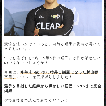
競輪を追いかけていると、自然と選手に愛着が湧いて
来るものです。
中でも選ばれし9名、S級S班の選手には目が話せない
のではないでしょうか？
今回は、
昨年末S級S班に特昇し話題になった新山響
平選手
について徹底深堀りしました！
選手を目指した経緯から輝かしい経歴・SNSまで完全
網羅。
ぜひ最後まで読んでみてください！