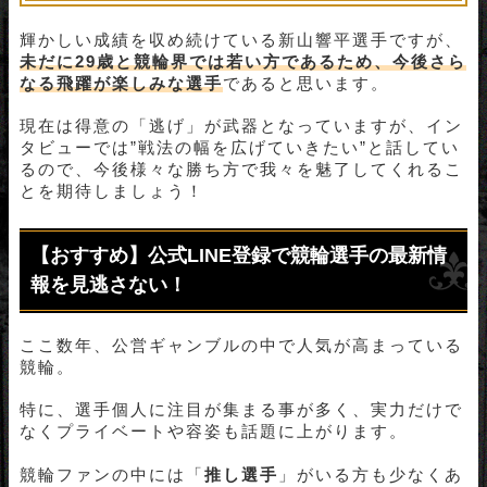
輝かしい成績を収め続けている新山響平選手ですが、
未だに29歳と競輪界では若い方であるため、今後さら
なる飛躍が楽しみな選手
であると思います。
現在は得意の「逃げ」が武器となっていますが、イン
タビューでは”戦法の幅を広げていきたい”と話してい
るので、今後様々な勝ち方で我々を魅了してくれるこ
とを期待しましょう！
【おすすめ】公式LINE登録で競輪選手の最新情
報を見逃さない！
ここ数年、公営ギャンブルの中で人気が高まっている
競輪。
特に、選手個人に注目が集まる事が多く、実力だけで
なくプライベートや容姿も話題に上がります。
競輪ファンの中には「
推し選手
」がいる方も少なくあ