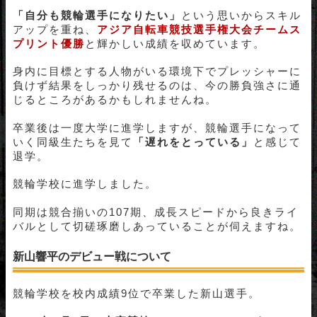
「自分も競輪選手になりたい」
という思いからスキル
アップを重ね、
アジア自転車競技選手権大会チームス
プリント優勝
と輝かしい成績を収めています。
身内に目標とする人物がいる環境下でプレッシャーに
負けず結果をしっかり残せるのは、今の勝負強さに通
じるところがあるかもしれませんね。
卒業後は一度大学に進学しますが、競輪選手になって
いく同級生たちを見て
「遅れをとっている」
と感じて
退学。
競輪学校に進学しました。
同期は競合揃いの107期、成長スピードから良きライ
バルとして切磋琢磨しあっていることが伺えますね。
新山響平のデビュー戦について
競輪学校を校内成績9位で卒業した新山選手。