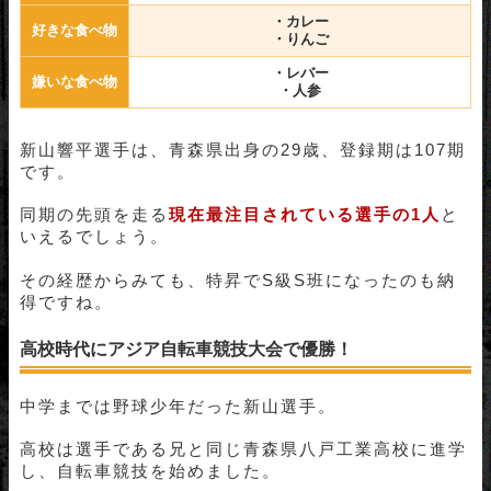
・カレー
好きな食べ物
・りんご
・レバー
嫌いな食べ物
・人参
新山響平選手は、青森県出身の29歳、登録期は107期
です。
同期の先頭を走る
現在最注目されている選手の1人
と
いえるでしょう。
その経歴からみても、特昇でS級S班になったのも納
得ですね。
高校時代にアジア自転車競技大会で優勝！
中学までは野球少年だった新山選手。
高校は選手である兄と同じ青森県八戸工業高校に進学
し、自転車競技を始めました。