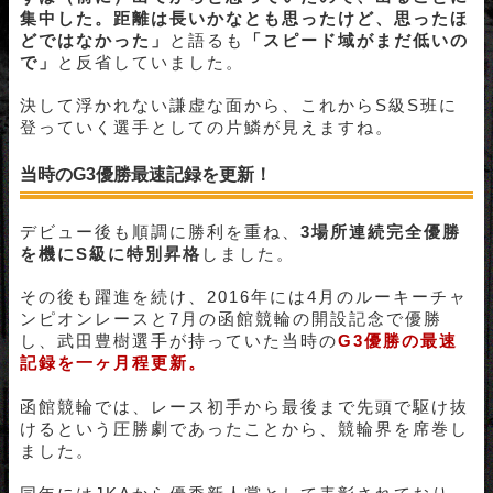
集中した。距離は長いかなとも思ったけど、思ったほ
どではなかった」
と語るも
「スピード域がまだ低いの
で」
と反省していました。
決して浮かれない謙虚な面から、これからS級S班に
登っていく選手としての片鱗が見えますね。
当時のG3優勝最速記録を更新！
デビュー後も順調に勝利を重ね、
3場所連続完全優勝
を機にS級に特別昇格
しました。
その後も躍進を続け、2016年には4月のルーキーチャ
ンピオンレースと7月の函館競輪の開設記念で優勝
し、武田豊樹選手が持っていた当時の
G3優勝の最速
記録を一ヶ月程更新。
函館競輪では、レース初手から最後まで先頭で駆け抜
けるという圧勝劇であったことから、競輪界を席巻し
ました。