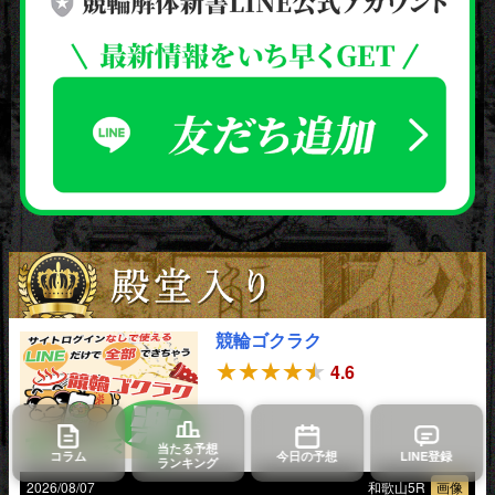
競輪ゴクラク
4.6
当たる予想
コラム
今日の予想
LINE登録
ランキング
2026/08/07
和歌山5R
画像