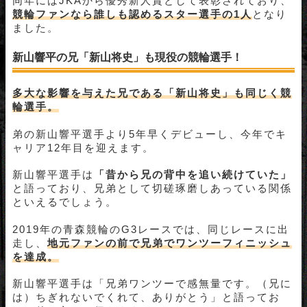
同年にはJKAから優秀新人賞として表彰されており、
競輪ファンなら誰しも認めるスター選手の1人
となり
ました。
新山響平の兄「新山将史」も現役の競輪選手！
多大な影響を与えた兄である「新山将史」も同じく競
輪選手。
弟の新山響平選手より5年早くデビューし、今年でキ
ャリア12年目を迎えます。
新山響平選手は
「
昔から兄の背中を追い続けていた
」
と語っており、兄弟として切磋琢磨しあっている関係
といえるでしょう。
2019年の青森競輪のG3レース
では、同じレースに出
走し、
地元ファンの前で兄弟でワンツーフィニッシュ
を達成。
新山響平選手は「兄弟ワンツーで感無量です。（兄に
は）ちぎれないでくれて、ありがとう」と語ってお