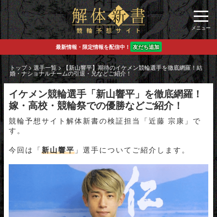
最新情報・限定情報を配信中！
友だち追加
トップ
>
選手一覧
>
【新山響平】期待のイケメン競輪選手を徹底網羅！結
婚・ナショナルチームの引退・兄などご紹介！
イケメン競輪選手「新山響平」を徹底網羅！
嫁・高校・競輪祭での優勝などご紹介！
競輪予想サイト解体新書の検証担当「近藤 宗康」で
す。
今回は「
新山響平
」選手についてご紹介します。