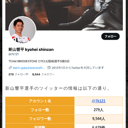
新山響平選手のツイッターの情報は以下の通り。
アカウント名
@7k121
フォロー数
279人
フォロワー数
9,544人
投稿数
6,678件