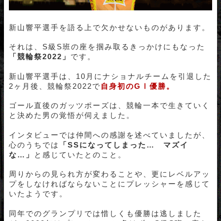
新山響平選手を語る上で欠かせないものがあります。
それは、S級S班の座を掴み取るきっかけにもなった
「競輪祭2022」
です。
新山響平選手は、10月にナショナルチームを引退した
2ヶ月後、競輪祭2022で
自身初のGⅠ優勝
。
ゴール直後のガッツポーズは、競輪一本で生きていく
と決めた男の覚悟が伺えました。
インタビューでは仲間への感謝を述べていましたが、
心のうちでは
「SSになってしまった… マズイ
な…」
と感じていたとのこと。
周りからの見られ方が変わることや、更にレベルアッ
プをしなければならないことにプレッシャーを感じて
いたようです。
同年でのグランプリでは惜しくも優勝は逃しました