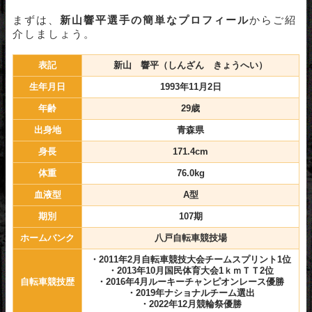
まずは、
新山響平
選手の簡単なプロフィール
からご紹
介しましょう。
表記
新山 響平（しんざん きょうへい）
生年月日
1993年11月2日
年齢
29歳
出身地
青森県
身長
171.4cm
体重
76.0kg
血液型
A型
期別
107期
ホームバンク
八戸自転車競技場
・2011年2月自転車競技大会チームスプリント1位
・2013年10月国民体育大会1ｋｍＴＴ2位
自転車競技歴
・2016年4月ルーキーチャンピオンレース優勝
・2019年ナショナルチーム選出
・2022年12月競輪祭優勝