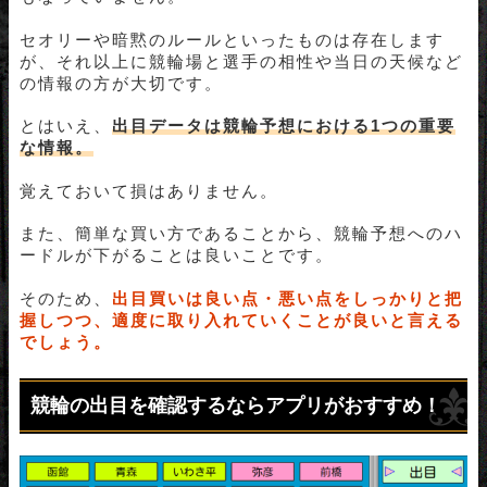
セオリーや暗黙のルールといったものは存在します
が、それ以上に競輪場と選手の相性や当日の天候など
の情報の方が大切です。
とはいえ、
出目データは競輪予想における1つの重要
な情報。
覚えておいて損はありません。
また、簡単な買い方であることから、競輪予想へのハ
ードルが下がることは良いことです。
そのため、
出目買いは良い点・悪い点をしっかりと把
握しつつ、適度に取り入れていくことが良いと言える
でしょう。
競輪の出目を確認するならアプリがおすすめ！