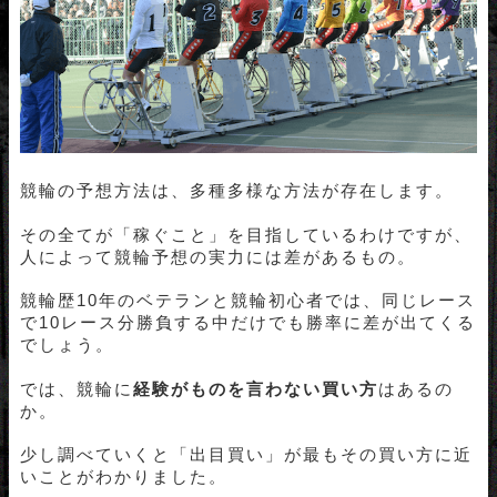
競輪の予想方法は、多種多様な方法が存在します。
その全てが「稼ぐこと」を目指しているわけですが、
人によって競輪予想の実力には差があるもの。
競輪歴10年のベテランと競輪初心者では、同じレース
で10レース分勝負する中だけでも勝率に差が出てくる
でしょう。
では、競輪に
経験がものを言わない買い方
はあるの
か。
少し調べていくと「出目買い」が最もその買い方に近
いことがわかりました。