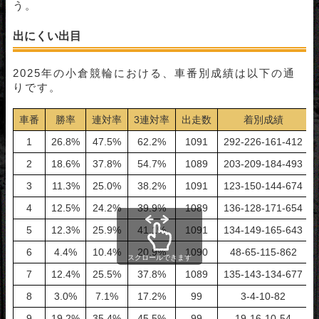
う。
出にくい出目
2025年の小倉競輪における、車番別成績は以下の通
りです。
車番
勝率
連対率
3連対率
出走数
着別成績
1
26.8%
47.5%
62.2%
1091
292-226-161-412
2
18.6%
37.8%
54.7%
1089
203-209-184-493
3
11.3%
25.0%
38.2%
1091
123-150-144-674
4
12.5%
24.2%
39.9%
1089
136-128-171-654
5
12.3%
25.9%
41.1%
1091
134-149-165-643
6
4.4%
10.4%
20.9%
1090
48-65-115-862
スクロールできます
7
12.4%
25.5%
37.8%
1089
135-143-134-677
8
3.0%
7.1%
17.2%
99
3-4-10-82
9
19.2%
35.4%
45.5%
99
19-16-10-54