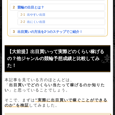
ト解体新書のスカウトを受ける。
競輪の出目とは？
競輪歴28年。
趣味はクルージング。先日、船舶免許1級
を取得しクルーザーを購入した。
出やすい出目
競輪予想サイト解体新書では主に記事の執筆・データ
出にくい出目
収集、分析を担当する。
出目買いの方法を2つのステップでご紹介！
勝負する競輪場の出やすい出目を調べる
当日のレース状況から買い目の広さを決める
【大前提】出目買いって実際どのくらい稼げる
1年分のデータを全集計！3連単出目ランキング100位ま
の？他ジャンルの競輪予想成績と比較してみ
でをご紹介！
た！
出目買いより効率的！3連単予想で稼いでいるサイトで
勝負しよう！
本記事を見ている方のほとんどは、
人気の競輪場の大穴出目ランキングをご紹介！
「
出目買いでどのくらい当たって稼げるのか知りた
い
」と思っていることでしょう。
400mバンク「小倉競輪場」
333mバンク「奈良競輪」
そこで、まずは
“実際に出目買いで稼ぐことができる
500mバンク「大宮競輪」
のか”を検証
してみました。
【結論】競輪の出目買いは簡単だが稼ぎにくい！