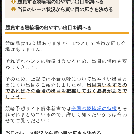
勝負する競輪場の出やすい出目を調べる
当日のレース状況から買い目の広さを決める
勝負する競輪場の出やすい出目を調べる
競輪場は43会場ありますが、1つとして特徴が同じ会
場はありません。
それぞれバンクの特徴は異なるため、出目の傾向も変
わってきます。
そのため、上記では小倉競輪について出やすい出目と
出にくい出目をご紹介しましたが、
出目買いをするの
であればその会場の出目を把握しておく必要があるで
しょう。
競輪予想サイト解体新書では
全国の競輪場の特徴
をそ
れぞれまとめているので、詳しく知りたいからは合わ
せてご覧ください！
当日のレース状況から買い目の広さを決める