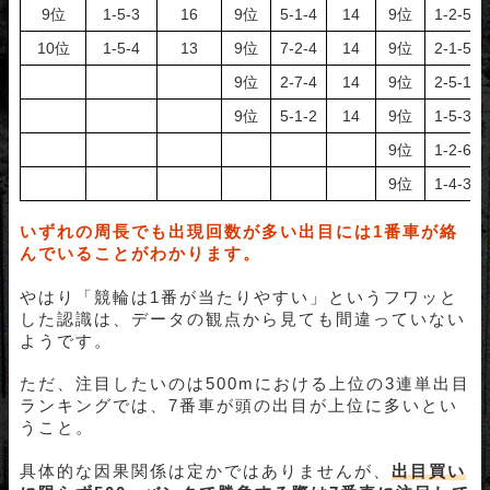
9位
1-5-3
16
9位
5-1-4
14
9位
1-2-5
10位
1-5-4
13
9位
7-2-4
14
9位
2-1-5
9位
2-7-4
14
9位
2-5-1
9位
5-1-2
14
9位
1-5-3
9位
1-2-6
9位
1-4-3
いずれの周長でも出現回数が多い出目には1番車が絡
んでいることがわかります。
やはり「競輪は1番が当たりやすい」というフワッと
した認識は、データの観点から見ても間違っていない
ようです。
ただ、注目したいのは500mにおける上位の3連単出目
ランキングでは、7番車が頭の出目が上位に多いとい
うこと。
具体的な因果関係は定かではありませんが、
出目買い