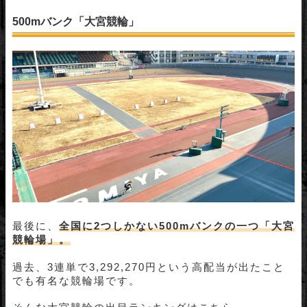
500mバンク「大宮競輪」
最後に、
全国に2つしかない500mバンクの一つ「大宮
競輪場」。
過去、3連単で3,292,270円という高配当が出たこと
でも有名な競輪場です。