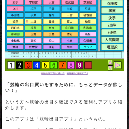
「競輪の出目買いをするために、もっとデータが欲し
い！」
という方へ競輪の出目を確認できる便利なアプリを紹
介します。
このアプリは「競輪出目アプリ」というもの。