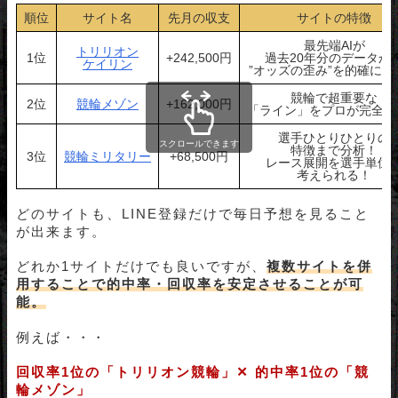
順位
サイト名
先月の収支
サイトの特徴
最先端AIが
トリリオン
1位
+242,500円
過去20年分のデータか
ケイリン
”オッズの歪み”を的確に判
競輪で超重要な
2位
競輪メゾン
+162,000円
「ライン」をプロが完全解
選手ひとりひとりの
スクロールできます
特徴まで分析！
3位
競輪ミリタリー
+68,500円
レース展開を選手単位
考えられる！
どのサイトも、LINE登録だけで毎日予想を見ること
が出来ます。
どれか1サイトだけでも良いですが、
複数サイトを併
用することで的中率・回収率を安定させることが可
能。
例えば・・・
回収率1位の「トリリオン競輪」✕ 的中率1位の「競
輪メゾン」