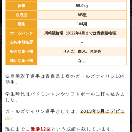
体重
59.0kg
血液型
AB型
期別
104期
ホームバンク
川崎競輪場（2022年4月までは青森競輪場）
自転車競技歴
－
好きな食べ物
りんご、白米、お刺身
嫌いな食べ物
なし
奈良岡彩子選手は青森県出身のガールズケイリン104
期生。
学生時代はバドミントンやソフトボールに打ち込みま
した。
ガールズケイリン選手としては、
2013年5月にデビュ
ー
。
現在までに
優勝12回
という成績を残しています。