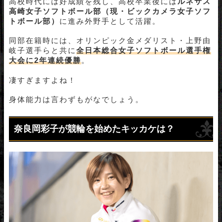
高校時代には好成績を残し、高校卒業後には
ルネサス
高崎女子ソフトボール部（現・ビックカメラ女子ソフ
トボール部）
に進み外野手として活躍。
同部在籍時には、オリンピック金メダリスト・上野由
岐子選手らと共に
全日本総合女子ソフトボール選手権
大会に2年連続優勝
。
凄すぎますよね！
身体能力は言わずもがなでしょう。
奈良岡彩子が競輪を始めたキッカケは？