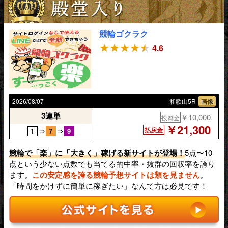
競輪ゴクラク
4.6
2026/08/07
和歌山5R
画像
3連単
￥10,000
投資金
￥21,300
払戻金
1
7
9
⇒
⇒
競輪で「楽」に「大きく」稼げる新サイトが登場！
5点〜10
点という少ない点数でも当てる的中率・抜群の回収率を誇り
ます。
この安定感を誇る競輪予想サイトは類を見ません
。
「時間をかけずに簡単に稼ぎたい」なんて方は必見です！