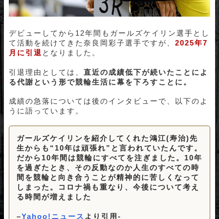
デビューしてから12年間もガールズケイリン選手とし
て活動を続けてきた奈良岡彩子選手ですが、
2025年7
月に引退
となりました。
引退理由としては、
直近の成績低下が続いたことによ
る代謝という形で競輪生活に幕を下ろすことに。
成績の急落については後のインタビューで、以下のよ
うに語っています。
ガールズケイリンを紹介してくれた鴻江(寿治)先
生からも“10年は頑張れ”と言われていたんです。
だから10年間は競輪にすべてを注ぎました。10年
を過ぎたとき、その反動なのか人生のすべての時
間を競輪と向き合うことが精神的に苦しくなって
しまった。コロナ禍も重なり、今後について考え
る時間が増えました
–
Yahoo!ニュース
より引用-