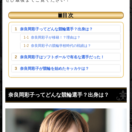
目次
[
]
∧
奈良岡彩子ってどんな競輪選手？出身は？
奈良岡彩子が移籍！？理由は？
奈良岡彩子の競輪学校時代の戦績は？
奈良岡彩子はソフトボールで有名な選手だった！
奈良岡彩子が競輪を始めたキッカケは？
奈良岡彩子のSNSを調査！インスタやツイッターはやっ
ているの？
奈良岡彩子のツイッターをご紹介！
奈良岡彩子ってどんな競輪選手？出身は？
奈良岡彩子には彼氏がいるの？結婚は？
奈良岡彩子の戦績は？
奈良岡彩子が強制引退に