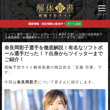
最新情報・限定情報を配信中！
友だち追加
トップ
>
選手一覧
>
【ガールズケイリン選手】可愛いと話題の奈良岡彩子
を徹底網羅！結婚騒動やインスタ・ツイッターまでをご紹介！
奈良岡彩子選手を徹底解説！有名なソフトボ
ール選手だった！？出身からツイッターまで
ご紹介！
競輪予想サイト解体新書の検証担当「近藤 宗康」で
す。
今回は
奈良岡彩子
について皆さんに紹介します。