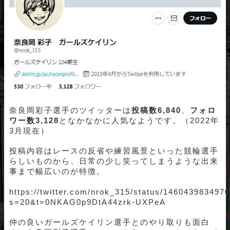
奈良岡彩子選手のツイッターは
投稿数6,840
、
フォロ
ワー数3,128
となかなかに人気なようです。（2022年
3月現在）
投稿内容はレースの反省や練習風景といった競輪選手
らしいものから、日常の少し笑ってしまうような出来
事まで幅広いのが特徴。
https://twitter.com/nrok_315/status/146043983497
s=20&t=0NKAG0p9DtA44zrk-UXPeA
仲の良いガールズケイリン選手とのやり取りも面白