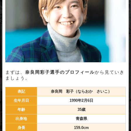
奈良岡彩子のまとめ
LINEで限定情報発信中！
まずは、
奈良岡彩子選手のプロフィール
から見ていき
ましょう。
表記
奈良岡 彩子（ならおか さいこ）
生年月日
1990年2月6日
年齢
35歳
出身地
青森県
身長
159.0cm