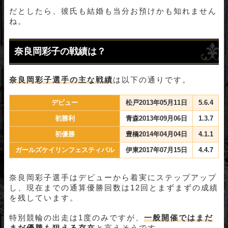
だとしたら、彼氏も結婚も当分お預けかも知れません
ね。
奈良岡彩子の戦績は？
奈良岡彩子選手の主な戦績
は以下の通りです。
デビュー
松戸2013年05月11日
5.6.4
初勝利
青森2013年09月06日
1.3.7
初優勝
豊橋2014年04月04日
4.1.1
ガールズケイリンフェスティバル
伊東2017年07月15日
4.4.7
奈良岡彩子選手はデビューから着実にステップアップ
し、現在までの通算優勝回数は12回とまずまずの成績
を残しています。
特別競輪の出走は1度のみですが、
一般開催ではまだ
まだ優勝も狙える存在
と言えそうです。