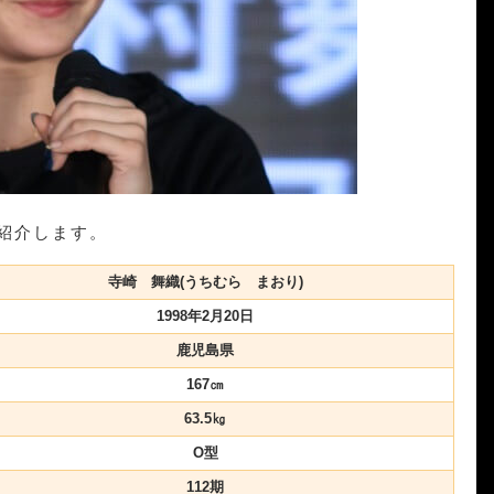
紹介します。
寺崎 舞織(うちむら まおり)
1998年2月20日
鹿児島県
167㎝
63.5㎏
O型
112期