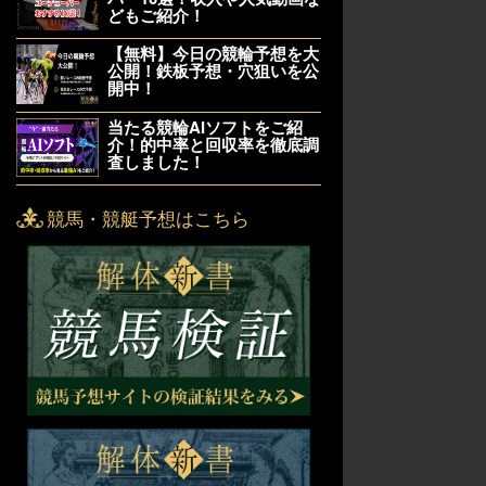
どもご紹介！
【無料】今日の競輪予想を大
公開！鉄板予想・穴狙いを公
開中！
当たる競輪AIソフトをご紹
介！的中率と回収率を徹底調
査しました！
競馬・競艇予想はこちら