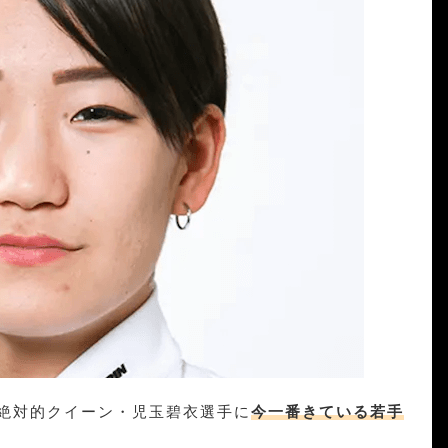
より高い回収率を目指した予想はもち
ろん、購入時のポイント付与もあるの
で、
お得に利用することが可能。
無料予想の実力も本物
なので
見逃し厳禁です！
絶対的クイーン・児玉碧衣選手に
今一番きている若手