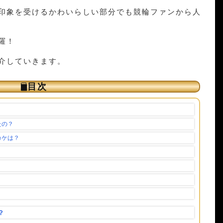
印象を受けるかわいらしい部分でも競輪ファンから人
羅！
介していきます。
目次
∧
たの？
カケは？
？
？