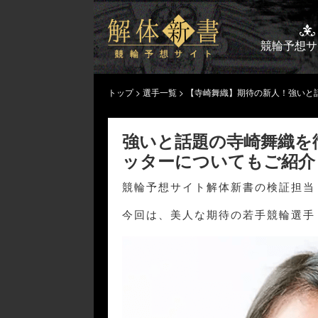
競輪予想サ
トップ
>
選手一覧
>
【寺崎舞織】期待の新人！強いと
強いと話題の寺崎舞織を
ッターについてもご紹介
競輪予想サイト解体新書の検証担当
今回は、美人な期待の若手競輪選手