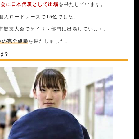
大会に日本代表として出場
を果たしています。
個人ロードレースで15位でした。
転車競技大会でケイリン部門に出場しています。
位の完全優勝
を果たしました。
は？