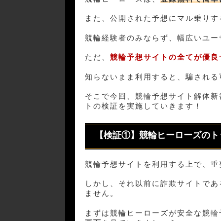
また、公開された予想にマル乗りす
競輪経験者のみならず、幅広いユー
ただ、
競輪予想サイトの全てが優良
知らないまま利用すると、騙される
そこで今回、競輪予想サイト解体新
トの検証を実施していきます！
【検証①】競輪ヒーローズのト
競輪予想サイトを利用する上で、重
しかし、それ以前に詐欺サイトであ
ません。
まずは競輪ヒーローズが安全な競輪