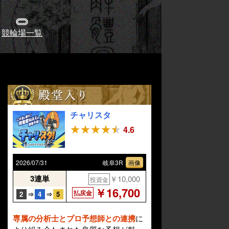
競輪場一覧
チャリスタ
競
4.6
2026/07/31
岐阜3R
画像
2026/07/30
3連単
3連単
￥10,000
投資金
￥16,700
払戻金
払
2
4
5
3
5
2
⇒
⇒
⇒
⇒
専属の分析士とプロ予想師との連携
に
競輪界に従事してき