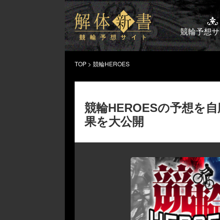
競輪予想サ
TOP
>
競輪HEROES
競輪HEROESの予想を
果を大公開