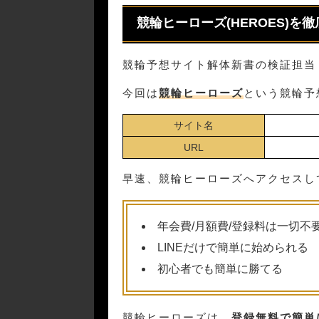
【検証⑤】競輪ヒーローズの口コミ・
競輪ヒーローズ(HEROES)
検証⑤-1競輪予想サイト解体新書
検証⑤-2競輪予想サイト解体新書
競輪予想サイト解体新書の検証担当
競輪ヒーローズの検証結果
今回は
競輪ヒーローズ
という競輪予
サイト名
URL
早速、競輪ヒーローズへアクセスし
年会費/月額費/登録料は一切不
LINEだけで簡単に始められる
初心者でも簡単に勝てる
競輪ヒーローズは、
登録無料で簡単