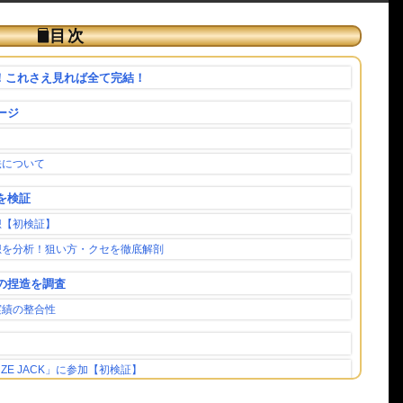
+0円
+11,800円
目次
∧
1R
+15,600円
証！これさえ見れば全て完結！
+0円
ージ
+31,600円
+0円
法について
+20,800円
を検証
+36,000円
想【初検証】
R
+20,800円
想を分析！狙い方・クセを徹底解剖
+28,800円
の捏造を調査
+23,400円
実績の整合性
R
+0円
+52,200円
ZE JACK」に参加【初検証】
+42,000円
2025年08月16日】