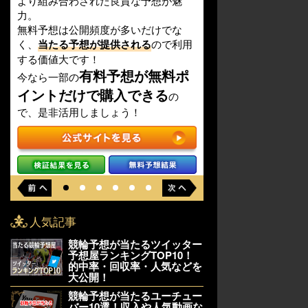
より組み合わされた良質な予想が魅
情報の精査・厳選に
力。
率を維持！
無料予想は公開頻度が多いだけでな
無料予想以外にも初
く、
当たる予想が提供される
ので利用
も取り揃えているこ
する価値大です！
択肢を兼ね備えてい
有料予想が無料ポ
今なら一部の
とにかく当てたい方
イントだけで購入できる
の
です！
で、是非活用しましょう！
人気記事
競輪予想が当たるツイッター
予想屋ランキングTOP10！
的中率・回収率・人気などを
大公開！
競輪予想が当たるユーチュー
バー10選！収入や人気動画な