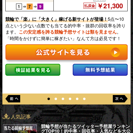
￥21,300
払戻金
1
7
9
⇒
⇒
競輪で「楽」に「大きく」稼げる新サイトが登場！
5点〜10
点という少ない点数でも当てる的中率・抜群の回収率を誇り
ます。
この安定感を誇る競輪予想サイトは類を見ません
。
「時間をかけずに簡単に稼ぎたい」なんて方は必見です！
人気記事
競輪予想が当たるツイッター予想屋ランキン
グTOP10！的中率・回収率・人気などを大公