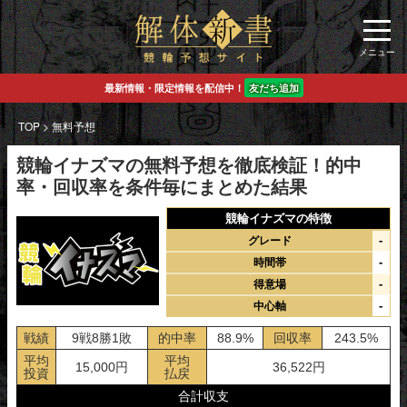
最新情報・限定情報を配信中！
友だち追加
TOP
>
無料予想
競輪イナズマの無料予想を徹底検証！的中
率・回収率を条件毎にまとめた結果
競輪イナズマの特徴
-
グレード
-
時間帯
-
得意場
-
中心軸
戦績
9戦8勝1敗
的中率
88.9%
回収率
243.5%
平均
平均
15,000円
36,522円
投資
払戻
合計収支