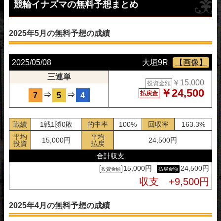
競輪イナズマの無料予想まとめ
2025年5月の無料予想の成績
2025/05/08
大垣9R
【画像】
三連単
￥15,000
投資金額
￥24,500
払戻金
⇒
⇒
7
5
4
戦績
1戦1勝0敗
的中率
100%
回収率
163.3%
平均
平均
15,000円
24,500円
投資
払戻
合計収支
15,000円
24,500円
収支 +9,500円
2025年4月の無料予想の成績