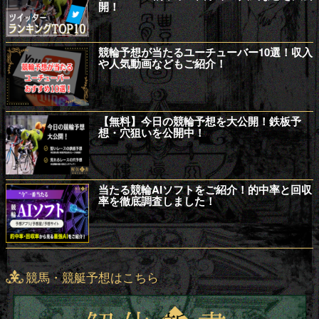
開！
競輪予想が当たるユーチューバー10選！収入
や人気動画などもご紹介！
【無料】今日の競輪予想を大公開！鉄板予
想・穴狙いを公開中！
当たる競輪AIソフトをご紹介！的中率と回収
率を徹底調査しました！
競馬・競艇予想はこちら