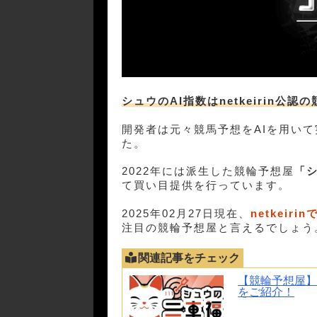
シュウのAI指数はnetkeirin公認
開発者は元々競馬予想をAIを用い
た。
2022年には派生した競輪予想屋
「
て買い目提供を行っています。
2025年02月27日現在、
netkeir
注目の競輪予想屋と言えるでしょう
関連記事をチェック
【競輪予想屋
をご紹介！