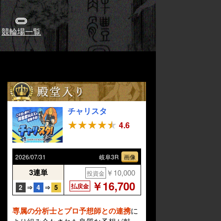
競輪場一覧
チャリスタ
競
4.6
2026/07/31
岐阜3R
画像
2026/07/30
3連単
3連単
￥10,000
投資金
￥16,700
払戻金
払
2
4
5
3
5
2
⇒
⇒
⇒
⇒
専属の分析士とプロ予想師との連携
に
競輪界に従事してき