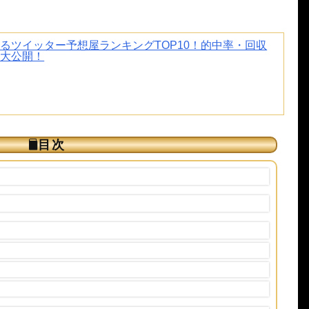
るツイッター予想屋ランキングTOP10！的中率・回収
を大公開！
目次
∧