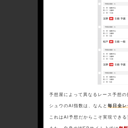
予想屋によって異なるレース予想の
シュウのAI指数は、なんと
毎日全レ
これはAI予想だからこそ実現でき