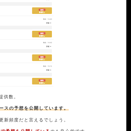
提供数。
ースの予想を公開しています。
る更新頻度だと言えるでしょう。