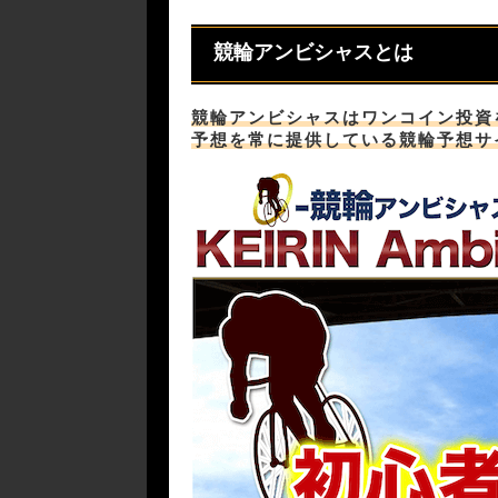
競輪アンビシャスとは
競輪アンビシャスはワンコイン投資
予想を常に提供している競輪予想サ