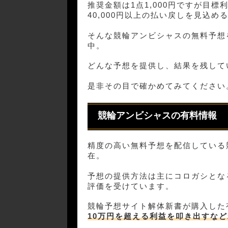
推奨金額は1点1,000円ですが目標
40,000円以上の払い戻しを見込め
そんな競輪アンビシャスの無料予想
中。
どんな予想を提供し、結果を残して
是非その目で確かめてみてください
競輪アンビシャスの有料情報
精度の高い無料予想を配信している
在。
予想の提供方法は主にコロガシとな
評価を受けています。
競輪予想サイト解体新書が購入した
10万円を超える利益を叩き出すな