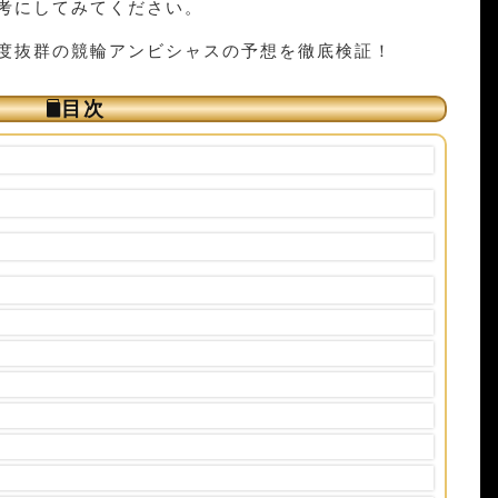
考にしてみてください。
度抜群の競輪アンビシャスの予想を徹底検証！
目次
∧