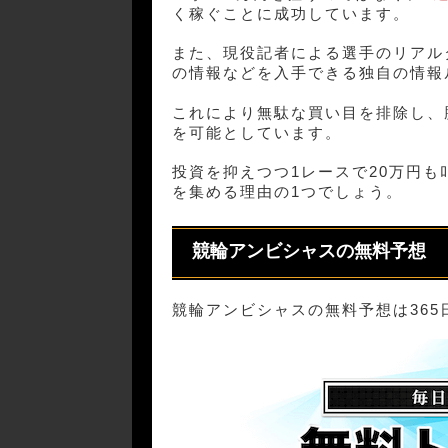
く稼ぐことに成功しています。
まとめ
また、現役記者による選手のリアル
の情報などを入手できる独自の情報
これにより無駄な買い目を排除し、
を可能としています。
投資を抑えつつ1レースで20万円
を集める理由の1つでしょう。
競輪アンビシャスの無料予想
競輪アンビシャスの無料予想は36