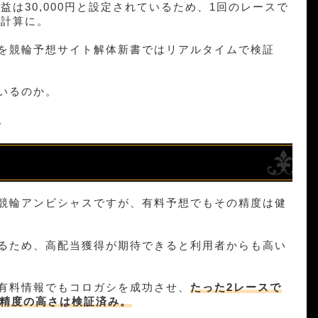
利益は30,000円と設定されているため、1回のレースで
る計算に。
を競輪予想サイト解体新書ではリアルタイムで検証
いるのか。
。
競輪アンビシャスですが、有料予想でもその精度は健
るため、高配当獲得が期待できると利用者からも高い
有料情報でもコロガシを成功させ、
たった2レースで
ど精度の高さは検証済み。