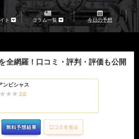
イト
コラム一覧
今日の予想
を全網羅！口コミ・評判・評価も公開
競輪ミリタリー
4.6
アンビシャス
2.0
2026/07/28
平塚6R
画像
3連単
￥5,000
投資金
￥10,500
払戻金
3
6
7
⇒
⇒
独自の戦略に重視した予想で勝利を掴