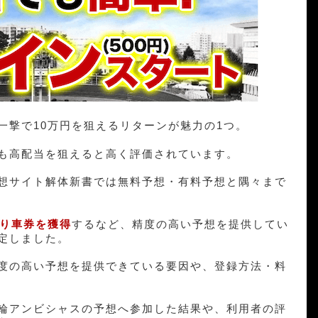
一撃で10万円を狙えるリターンが魅力の1つ。
も高配当を狙えると高く評価されています。
想サイト解体新書では無料予想・有料予想と隅々まで
たり車券を獲得
するなど、精度の高い予想を提供してい
定しました。
度の高い予想を提供できている要因や、登録方法・料
輪アンビシャスの予想へ参加した結果や、利用者の評